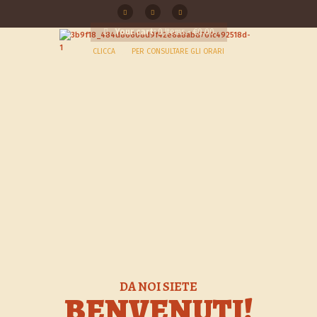
Your cart:
0 Items
-
€0,00
CLICCA
QUI
PER CONSULTARE GLI ORARI
DA NOI SIETE
BENVENUTI!