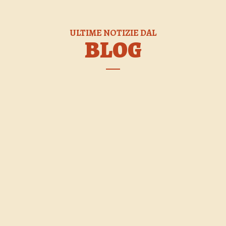
ULTIME NOTIZIE DAL
BLOG
Primo memorial a Gabriele
Lusini
La Campana d'Oro promuove l'iniziativa che
forniamo in allegato qua sopra, basta cliccare...
09/04/2024
3160
0
0