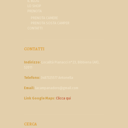
IL BLOG
LO SHOP
PRENOTA
PRENOTA CAMERE
PRENOTA SOSTA CAMPER
CONTATTI
CONTATTI
Indirizzo:
Località Pianacci n°23, Bibbiena (AR),
52011
Telefono:
3487325577 Antonella
Email:
lacampanadoro@gmail.com
Link Google Maps:
Clicca qui
CERCA