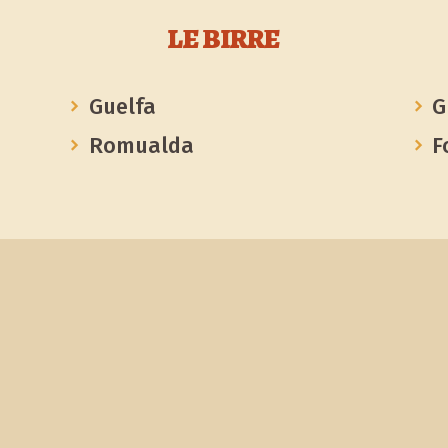
LE BIRRE
Guelfa
G
Romualda
F