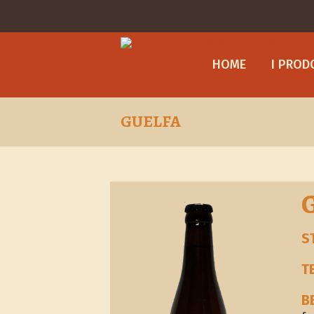
HOME
I PROD
GUELFA
ST
T
B