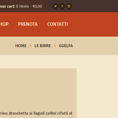
our cart:
0 Items
-
€0,00
SHOP
PRENOTA
CONTATTI
HOME
LE BIRRE
GUELFA
o; Bruschetta ai fagioli zolfini rifatti al