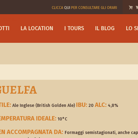
Y
CLICCA
QUI
PER CONSULTARE GLI ORARI
OTTI
LA LOCATION
I TOURS
IL BLOG
LO 
GUELFA
ILE:
IBU:
ALC:
Ale Inglese (British Golden Ale)
20
4,8%
EMPERATURA IDEALE:
10°C
EN ACCOMPAGNATA DA:
Formaggi semistagionati, anche caprin