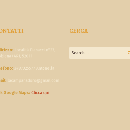
ONTATTI
CERCA
dirizzo:
Località Pianacci n°23,
bbiena (AR), 52011
lefono:
3487325577 Antonella
ail:
lacampanadoro@gmail.com
nk Google Maps:
Clicca qui