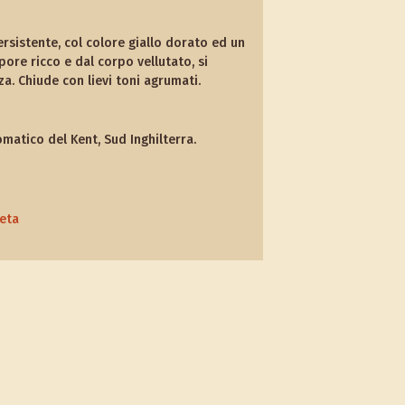
istente, col colore giallo dorato ed un
ore ricco e dal corpo vellutato, si
a. Chiude con lievi toni agrumati.
matico del Kent, Sud Inghilterra.
leta