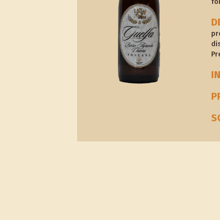
fo
D
pr
di
Pr
I
P
S