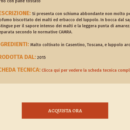
rno con pane tostato
ESCRIZIONE:
Si presenta con schiuma abbondante non molto pers
ofumo biscottato dei malti ed erbacco del luppolo. In bocca dal sap
stingue per il sapore intenso dei malti e la leggera punta di amarezz
eparata secondo le normative CAMRA.
NGREDIENTI:
Malto coltivato in Casentino, Toscana, e luppolo aro
RODOTTA DAL:
2015
CHEDA TECNICA:
Clicca qui per vedere la scheda tecnica comp
ACQUISTA ORA