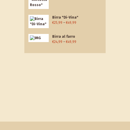
di
prezzo:
da
Birra "Di-Vina"
€26,99
Fascia
€
25,99
-
€
49,99
a
di
€49,99
prezzo:
Birra al farro
da
Fascia
€
24,99
-
€
49,99
€25,99
di
a
prezzo:
€49,99
da
€24,99
a
€49,99