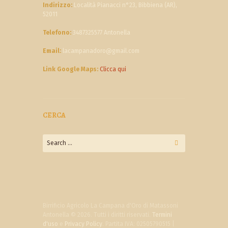
Indirizzo:
Località Pianacci n°23, Bibbiena (AR),
52011
Telefono:
3487325577 Antonella
Email:
lacampanadoro@gmail.com
Link Google Maps:
Clicca qui
CERCA
Birrificio Agricolo La Campana d'Oro di Matassoni
Antonella © 2026. Tutti i diritti riservati.
Termini
d'uso
e
Privacy Policy
. Partita IVA: 02505790515 |