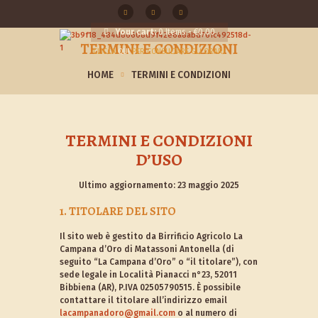
Your cart:
0 Items
-
€0,00
TERMINI E CONDIZIONI
CLICCA
QUI
PER CONSULTARE GLI ORARI
HOME
TERMINI E CONDIZIONI
TERMINI E CONDIZIONI
D’USO
Ultimo aggiornamento: 23 maggio 2025
1. TITOLARE DEL SITO
Il sito web è gestito da Birrificio Agricolo La
Campana d’Oro di Matassoni Antonella (di
seguito “La Campana d’Oro” o “il titolare”), con
sede legale in Località Pianacci n°23, 52011
Bibbiena (AR), P.IVA 02505790515. È possibile
contattare il titolare all’indirizzo email
lacampanadoro@gmail.com
o al numero di