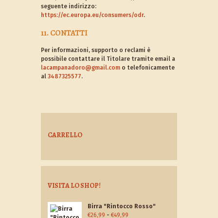
seguente indirizzo:
https://ec.europa.eu/consumers/odr
.
11. CONTATTI
Per informazioni, supporto o reclami è
possibile contattare il Titolare tramite email a
lacampanadoro@gmail.com
o telefonicamente
al
3487325577
.
CARRELLO
VISITA LO SHOP!
Birra "Rintocco Rosso"
Fascia
€
26,99
-
€
49,99