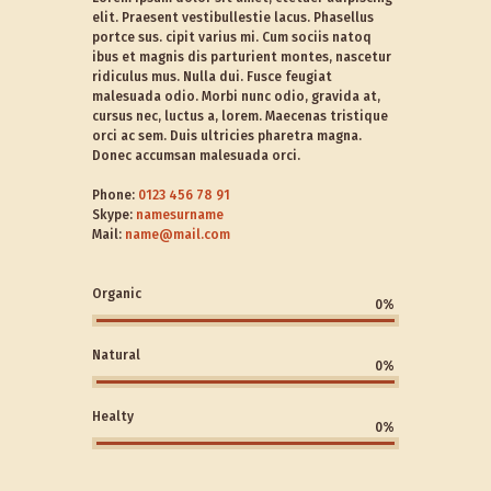
elit. Praesent vestibullestie lacus. Phasellus
portce sus. cipit varius mi. Cum sociis natoq
ibus et magnis dis parturient montes, nascetur
ridiculus mus. Nulla dui. Fusce feugiat
malesuada odio. Morbi nunc odio, gravida at,
cursus nec, luctus a, lorem. Maecenas tristique
orci ac sem. Duis ultricies pharetra magna.
Donec accumsan malesuada orci.
Phone:
0123 456 78 91
Skype:
namesurname
Mail:
name@mail.com
Organic
0%
Natural
0%
Healty
0%