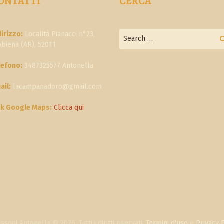
ONTATTI
CERCA
dirizzo:
Località Pianacci n°23,
bbiena (AR), 52011
lefono:
3487325577 Antonella
ail:
lacampanadoro@gmail.com
nk Google Maps:
Clicca qui
soni Antonella © 2026. Tutti i diritti riservati.
Termini d'uso
e
Privacy 