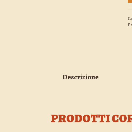
qu
Ca
Pr
Descrizione
PRODOTTI CO