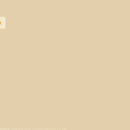
Policy
. Partita IVA: 02505790515 | CIN: