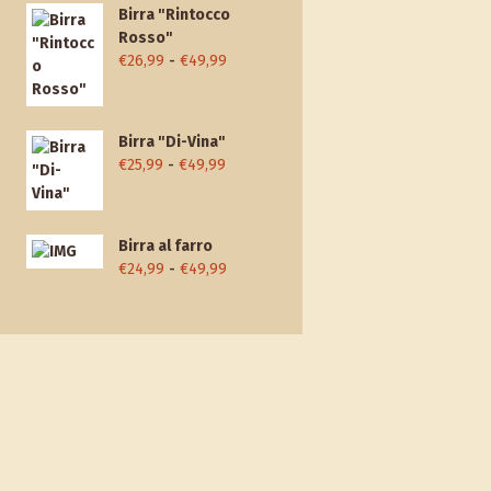
Birra "Rintocco
Rosso"
Fascia
€
26,99
-
€
49,99
di
prezzo:
da
Birra "Di-Vina"
€26,99
Fascia
€
25,99
-
€
49,99
a
di
€49,99
prezzo:
da
Birra al farro
€25,99
Fascia
€
24,99
-
€
49,99
a
di
€49,99
prezzo:
da
€24,99
a
€49,99