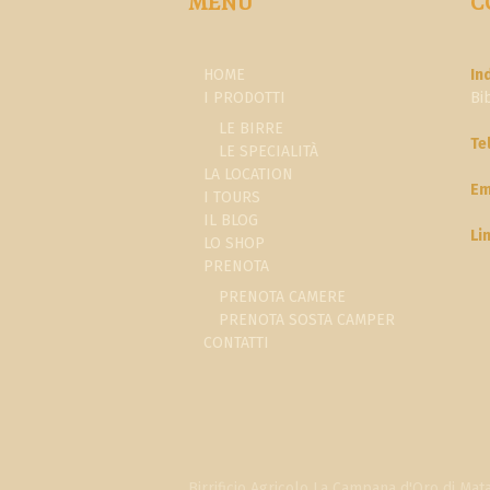
MENU
C
HOME
In
I PRODOTTI
Bi
LE BIRRE
Te
LE SPECIALITÀ
LA LOCATION
Em
I TOURS
IL BLOG
Li
LO SHOP
PRENOTA
PRENOTA CAMERE
PRENOTA SOSTA CAMPER
CONTATTI
Birrificio Agricolo La Campana d'Oro di Matas