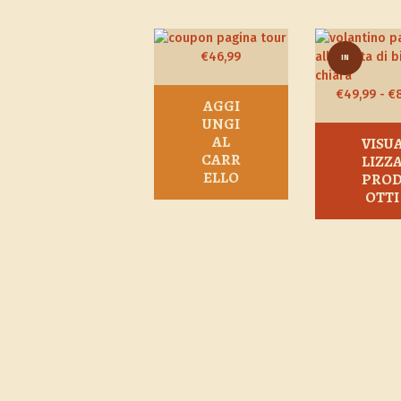
€
46,99
IN
OFFERT
€
49,99
-
€
AGGI
UNGI
A!
AL
VISU
CARR
LIZZ
ELLO
PRO
OTTI