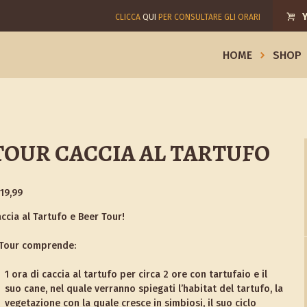
Y
CLICCA
QUI
PER CONSULTARE GLI ORARI
HOME
SHOP
TOUR CACCIA AL TARTUFO
119,99
ccia al Tartufo e Beer Tour!
 Tour comprende:
1 ora di caccia al tartufo per circa 2 ore con tartufaio e il
suo cane, nel quale verranno spiegati l’habitat del tartufo, la
vegetazione con la quale cresce in simbiosi, il suo ciclo