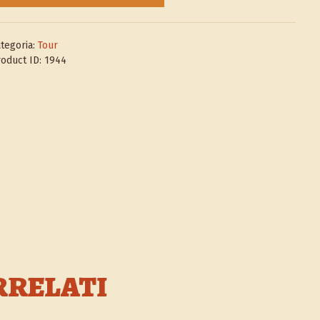
antità
tegoria:
Tour
oduct ID:
1944
RRELATI