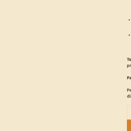
Tu
p
Pa
Pe
di
To
Ca
al
Ta