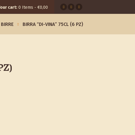
our cart:
0 Items
-
€0,00
BIRRE
BIRRA “DI-VINA” 75CL (6 PZ)
PZ)