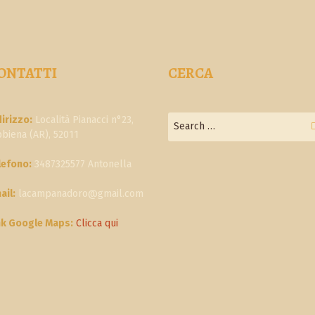
ONTATTI
CERCA
dirizzo:
Località Pianacci n°23,
bbiena (AR), 52011
lefono:
3487325577 Antonella
ail:
lacampanadoro@gmail.com
nk Google Maps:
Clicca qui