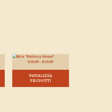
Fascia
€
26,99
-
€
49,99
di
:
prezzo:
VISUALIZZA
da
PRODOTTI
€26,99
a
€49,99