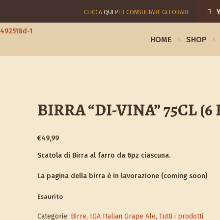
Y
CLICCA
QUI
PER CONSULTARE GLI ORARI
HOME
SHOP
BIRRA “DI-VINA” 75CL (6 
€
49,99
Scatola di Birra al farro da 6pz ciascuna.
La pagina della birra è in lavorazione (coming soon)
Esaurito
Categorie:
Birre
,
IGA Italian Grape Ale
,
Tutti i prodotti