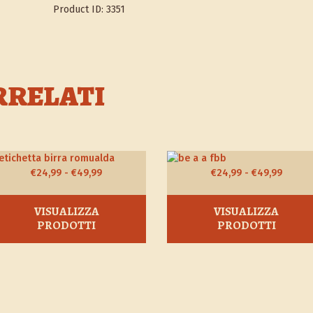
Product ID:
3351
RRELATI
Fascia
Fascia
€
24,99
-
€
49,99
€
24,99
-
€
49,99
di
di
prezzo:
prezzo
VISUALIZZA
VISUALIZZA
da
da
PRODOTTI
PRODOTTI
€24,99
€24,99
a
a
€49,99
€49,99