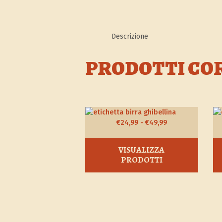
Descrizione
PRODOTTI CO
Fascia
€
24,99
-
€
49,99
di
prezzo:
VISUALIZZA
da
PRODOTTI
€24,99
a
€49,99