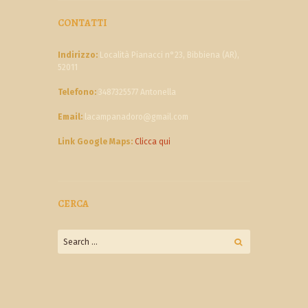
CONTATTI
Indirizzo:
Località Pianacci n°23, Bibbiena (AR),
52011
Telefono:
3487325577 Antonella
Email:
lacampanadoro@gmail.com
Link Google Maps:
Clicca qui
CERCA