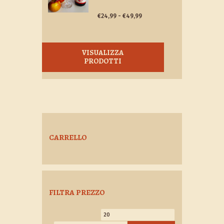
Fascia
€
24,99
-
€
49,99
di
prezzo:
da
VISUALIZZA
€24,99
PRODOTTI
a
€49,99
CARRELLO
FILTRA PREZZO
Prezzo
Prezzo