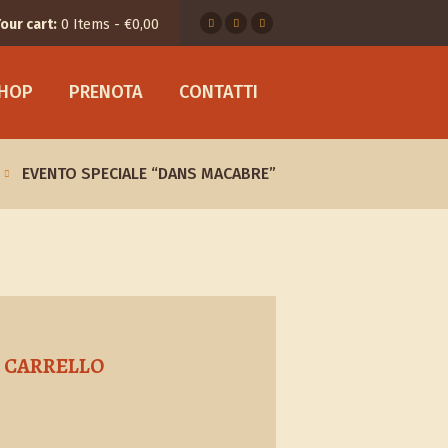
our cart:
0 Items
-
€0,00
SHOP
PRENOTA
CONTATTI
EVENTO SPECIALE “DANS MACABRE”
CARRELLO