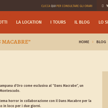
Y
CLICCA
QUI
PER CONSULTARE GLI ORARI
OTTI
LA LOCATION
I TOURS
IL BLOG
LO 
S MACABRE”
HOME
BLOG
 Campana d’Oro come esclusiva al “Dans Macrabe”, un
i Montescudo.
e tema horror in collaborazione con il Dans Macabre per la
lo in loco per i due giorni.