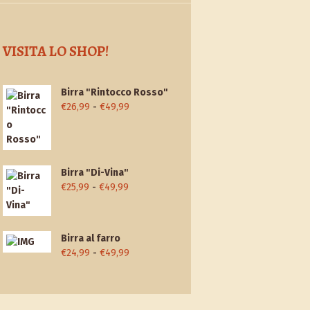
VISITA LO SHOP!
Birra "Rintocco Rosso"
Fascia
€
26,99
-
€
49,99
di
prezzo:
da
€26,99
Birra "Di-Vina"
a
Fascia
€
25,99
-
€
49,99
€49,99
di
prezzo:
da
Birra al farro
€25,99
Fascia
€
24,99
-
€
49,99
a
di
€49,99
prezzo:
da