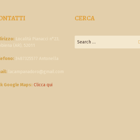
ONTATTI
CERCA
dirizzo:
Località Pianacci n°23,
bbiena (AR), 52011
lefono:
3487325577 Antonella
ail:
lacampanadoro@gmail.com
nk Google Maps:
Clicca qui