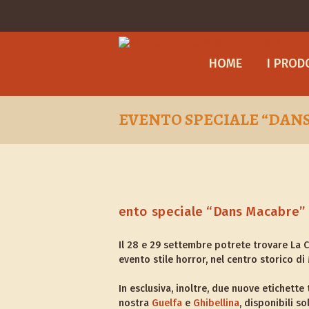
HOME
I PROD
EVENTO SPECIALE “DAN
Il 28 e 29 settembre potrete trovare La
evento stile horror, nel centro storico d
In esclusiva, inoltre, due nuove etichett
nostra
Guelfa
e
Ghibellina
, disponibili so