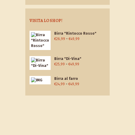
VISITA LO SHOP!
Birra "Rintocco Rosso"
Fascia
€
26,99
-
€
49,99
di
prezzo:
da
Birra "Di-Vina"
€26,99
Fascia
€
25,99
-
€
49,99
a
di
€49,99
prezzo:
Birra al farro
da
Fascia
€
24,99
-
€
49,99
€25,99
di
a
prezzo:
€49,99
da
€24,99
a
€49,99