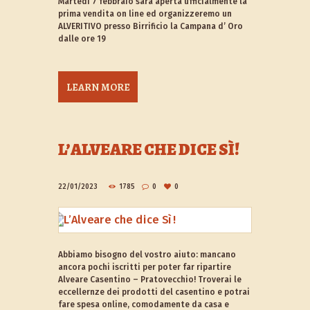
Martedì 7 febbraio sarà aperta ufficialmente la
prima vendita on line ed organizzeremo un
ALVERITIVO presso Birrificio la Campana d’ Oro
dalle ore 19
LEARN MORE
L’ALVEARE CHE DICE SÌ!
22/01/2023
1785
0
0
Abbiamo bisogno del vostro aiuto: mancano
ancora pochi iscritti per poter far ripartire
Alveare Casentino – Pratovecchio! Troverai le
eccellernze dei prodotti del casentino e potrai
fare spesa online, comodamente da casa e