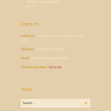
PRENOTA SOSTA CAMPER
CONTATTI
CONTATTI
Indirizzo:
Località Pianacci n°23, Bibbiena (AR),
52011
Telefono:
3487325577 Antonella
Email:
lacampanadoro@gmail.com
Link Google Maps:
Clicca qui
CERCA